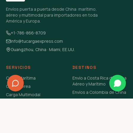
Envíos puerta a puerta desde China: marítimo,
aéreo y multimodal para importadores en toda
América y Europa.
+1-786-866-8709
info@tucargaexpress.com
Guangzhou, China · Miami, EE.UU.
SERVICIOS
DESTINOS
Carga Marítima
Envío a Costa Rica de China
Aéreo y Marítimo
Carga Aérea
Envíos a Colombia de China
Carga Multimodal
Envíos de Carga a
Carga Consolidada LCL
Venezuela de China Aéreo y
Carga Peligrosa
Marítimo
Envío de Contenedores
USA Aéreo y Marítimo
Envío a Guatemala de China