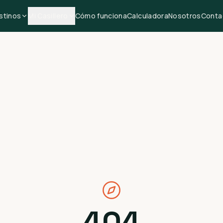
stinos
Mi Casillero
Cómo funciona
Calculadora
Nosotros
Conta
404