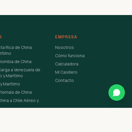
S
EMPRESA
sta Rica de China
Nosotros
rítimo
Cómo funciona
olombia de China
Calculadora
Carga a Venezuela de
Mi Casillero
o y Marítimo
Contacto
y Marítimo
atemala de China
hina a Chile Aéreo y