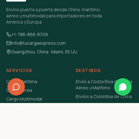
Envíos puerta a puerta desde China: marítimo,
aéreo y multimodal para importadores en toda
América y Europa.
+1-786-866-8709
info@tucargaexpress.com
Guangzhou, China · Miami, EE.UU.
SERVICIOS
DESTINOS
Carga Marítima
Envío a Costa Rica de China
Aéreo y Marítimo
Carga Aérea
Envíos a Colombia de China
Carga Multimodal
Envíos de Carga a
Carga Consolidada LCL
Venezuela de China Aéreo y
Carga Peligrosa
Marítimo
Envío de Contenedores
USA Aéreo y Marítimo
Envío a Guatemala de China