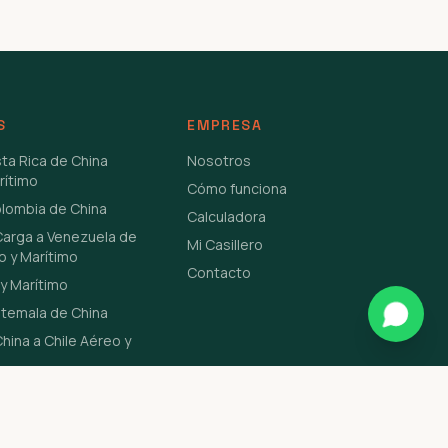
S
EMPRESA
sta Rica de China
Nosotros
rítimo
Cómo funciona
olombia de China
Calculadora
Carga a Venezuela de
Mi Casillero
o y Marítimo
Contacto
y Marítimo
atemala de China
hina a Chile Aéreo y