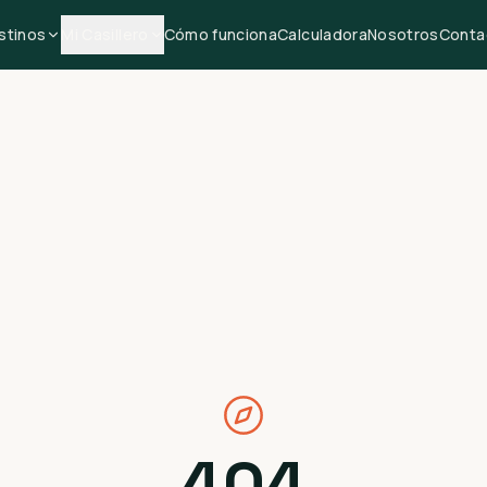
stinos
Mi Casillero
Cómo funciona
Calculadora
Nosotros
Conta
404