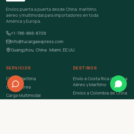
Envíos puerta a puerta desde China: marítimo,
aéreo y multimodal para importadores en toda
América y Europa.
+1-786-866-8709
info@tucargaexpress.com
Guangzhou, China · Miami, EE.UU.
SERVICIOS
DESTINOS
Carga Marítima
Envío a Costa Rica de China
Aéreo y Marítimo
Carga Aérea
Envíos a Colombia de China
Carga Multimodal
Envíos de Carga a
Carga Consolidada LCL
Venezuela de China Aéreo y
Carga Peligrosa
Marítimo
Envío de Contenedores
USA Aéreo y Marítimo
Envío a Guatemala de China