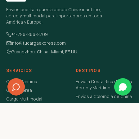
Envíos puerta a puerta desde China: marítimo,
aéreo y multimodal para importadores en toda
América y Europa.
+1-786-866-8709
info@tucargaexpress.com
Guangzhou, China · Miami, EE.UU.
SERVICIOS
DESTINOS
Carga Marítima
Envío a Costa Rica de China
Aéreo y Marítimo
Carga Aérea
Envíos a Colombia de China
Carga Multimodal
Envíos de Carga a
Carga Consolidada LCL
Venezuela de China Aéreo y
Carga Peligrosa
Marítimo
Envío de Contenedores
USA Aéreo y Marítimo
Envío a Guatemala de China