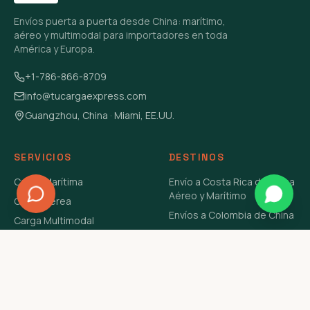
Envíos puerta a puerta desde China: marítimo,
aéreo y multimodal para importadores en toda
América y Europa.
+1-786-866-8709
info@tucargaexpress.com
Guangzhou, China · Miami, EE.UU.
SERVICIOS
DESTINOS
Carga Marítima
Envío a Costa Rica de China
Aéreo y Marítimo
Carga Aérea
Envíos a Colombia de China
Carga Multimodal
Envíos de Carga a
Carga Consolidada LCL
Venezuela de China Aéreo y
Carga Peligrosa
Marítimo
Envío de Contenedores
USA Aéreo y Marítimo
Envío a Guatemala de China