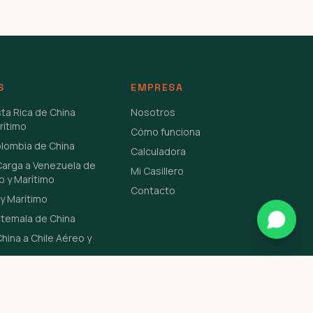
S
EMPRESA
sta Rica de China
Nosotros
rítimo
Cómo funciona
olombia de China
Calculadora
Carga a Venezuela de
Mi Casillero
o y Marítimo
Contacto
y Marítimo
atemala de China
hina a Chile Aéreo y