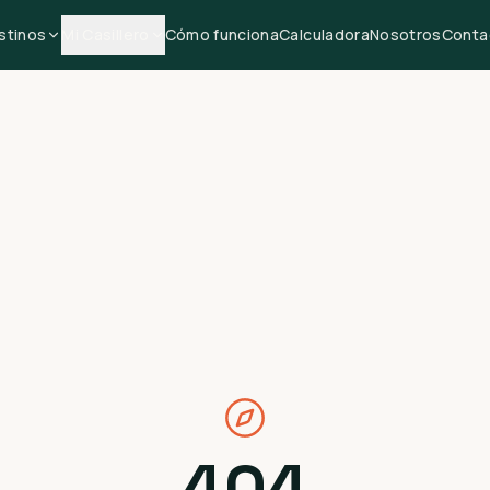
stinos
Mi Casillero
Cómo funciona
Calculadora
Nosotros
Conta
404