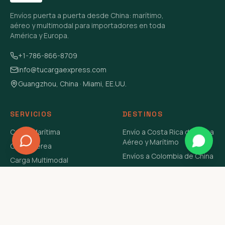
Envíos puerta a puerta desde China: marítimo,
aéreo y multimodal para importadores en toda
América y Europa.
+1-786-866-8709
info@tucargaexpress.com
Guangzhou, China · Miami, EE.UU.
SERVICIOS
DESTINOS
Carga Marítima
Envío a Costa Rica de China
Aéreo y Marítimo
Carga Aérea
Envíos a Colombia de China
Carga Multimodal
Envíos de Carga a
Carga Consolidada LCL
Venezuela de China Aéreo y
Carga Peligrosa
Marítimo
Envío de Contenedores
USA Aéreo y Marítimo
Envío a Guatemala de China