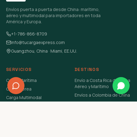
Envíos puerta a puerta desde China: marítimo,
aéreo y multimodal para importadores en toda
América y Europa.
+1-786-866-8709
info@tucargaexpress.com
Guangzhou, China · Miami, EE.UU.
SERVICIOS
DESTINOS
Carga Marítima
Envío a Costa Rica de China
Aéreo y Marítimo
Carga Aérea
Envíos a Colombia de China
Carga Multimodal
Envíos de Carga a
Carga Consolidada LCL
Venezuela de China Aéreo y
Carga Peligrosa
Marítimo
Envío de Contenedores
USA Aéreo y Marítimo
Envío a Guatemala de China