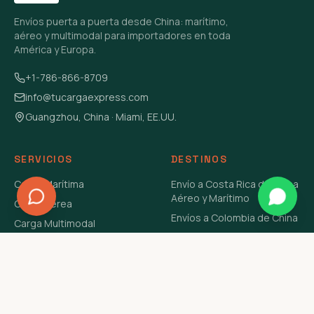
Envíos puerta a puerta desde China: marítimo,
aéreo y multimodal para importadores en toda
América y Europa.
+1-786-866-8709
info@tucargaexpress.com
Guangzhou, China · Miami, EE.UU.
SERVICIOS
DESTINOS
Carga Marítima
Envío a Costa Rica de China
Aéreo y Marítimo
Carga Aérea
Envíos a Colombia de China
Carga Multimodal
Envíos de Carga a
Carga Consolidada LCL
Venezuela de China Aéreo y
Carga Peligrosa
Marítimo
Envío de Contenedores
USA Aéreo y Marítimo
Envío a Guatemala de China