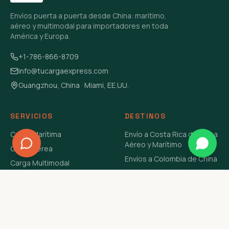
Envíos puerta a puerta desde China: marítimo,
aéreo y multimodal para importadores en toda
América y Europa.
+1-786-866-8709
info@tucargaexpress.com
Guangzhou, China · Miami, EE.UU.
SERVICIOS
DESTINOS
Carga Marítima
Envío a Costa Rica de China
Aéreo y Marítimo
Carga Aérea
Envíos a Colombia de China
Carga Multimodal
Envíos de Carga a
Carga Consolidada LCL
Venezuela de China Aéreo y
Carga Peligrosa
Marítimo
Envío de Contenedores
USA Aéreo y Marítimo
Envío a Guatemala de China