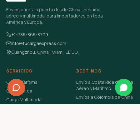
Envíos puerta a puerta desde China: marítimo,
aéreo y multimodal para importadores en toda
América y Europa.
+1-786-866-8709
info@tucargaexpress.com
Guangzhou, China · Miami, EE.UU.
SERVICIOS
DESTINOS
Carga Marítima
Envío a Costa Rica de China
Aéreo y Marítimo
Carga Aérea
Envíos a Colombia de China
Carga Multimodal
Envíos de Carga a
Carga Consolidada LCL
Venezuela de China Aéreo y
Carga Peligrosa
Marítimo
Envío de Contenedores
USA Aéreo y Marítimo
Envío a Guatemala de China