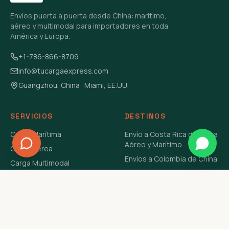
Envíos puerta a puerta desde China: marítimo,
aéreo y multimodal para importadores en toda
América y Europa.
+1-786-866-8709
info@tucargaexpress.com
Guangzhou, China · Miami, EE.UU.
SERVICIOS
DESTINOS
Carga Marítima
Envío a Costa Rica de China
Aéreo y Marítimo
Carga Aérea
Envíos a Colombia de China
Carga Multimodal
Envíos de Carga a
Carga Consolidada LCL
Venezuela de China Aéreo y
Carga Peligrosa
Marítimo
Envío de Contenedores
USA Aéreo y Marítimo
Envío a Guatemala de China