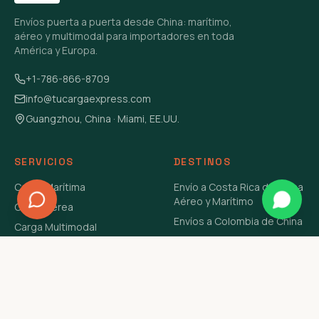
Envíos puerta a puerta desde China: marítimo,
aéreo y multimodal para importadores en toda
América y Europa.
+1-786-866-8709
info@tucargaexpress.com
Guangzhou, China · Miami, EE.UU.
SERVICIOS
DESTINOS
Carga Marítima
Envío a Costa Rica de China
Aéreo y Marítimo
Carga Aérea
Envíos a Colombia de China
Carga Multimodal
Envíos de Carga a
Carga Consolidada LCL
Venezuela de China Aéreo y
Carga Peligrosa
Marítimo
Envío de Contenedores
USA Aéreo y Marítimo
Envío a Guatemala de China