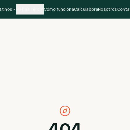
stinos
Mi Casillero
Cómo funciona
Calculadora
Nosotros
Conta
404