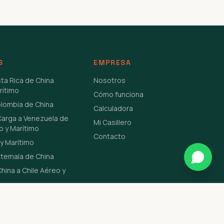
S
EMPRESA
sta Rica de China
Nosotros
rítimo
Cómo funciona
olombia de China
Calculadora
Carga a Venezuela de
Mi Casillero
o y Marítimo
Contacto
y Marítimo
atemala de China
hina a Chile Aéreo y