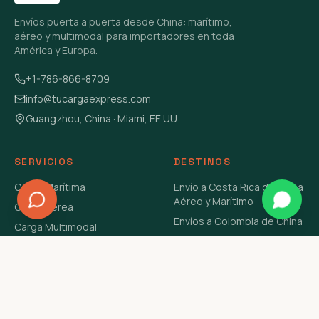
Envíos puerta a puerta desde China: marítimo,
aéreo y multimodal para importadores en toda
América y Europa.
+1-786-866-8709
info@tucargaexpress.com
Guangzhou, China · Miami, EE.UU.
SERVICIOS
DESTINOS
Carga Marítima
Envío a Costa Rica de China
Aéreo y Marítimo
Carga Aérea
Envíos a Colombia de China
Carga Multimodal
Envíos de Carga a
Carga Consolidada LCL
Venezuela de China Aéreo y
Carga Peligrosa
Marítimo
Envío de Contenedores
USA Aéreo y Marítimo
Envío a Guatemala de China