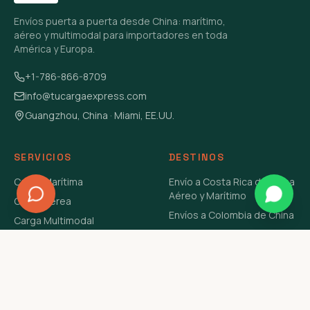
Envíos puerta a puerta desde China: marítimo,
aéreo y multimodal para importadores en toda
América y Europa.
+1-786-866-8709
info@tucargaexpress.com
Guangzhou, China · Miami, EE.UU.
SERVICIOS
DESTINOS
Carga Marítima
Envío a Costa Rica de China
Aéreo y Marítimo
Carga Aérea
Envíos a Colombia de China
Carga Multimodal
Envíos de Carga a
Carga Consolidada LCL
Venezuela de China Aéreo y
Carga Peligrosa
Marítimo
Envío de Contenedores
USA Aéreo y Marítimo
Envío a Guatemala de China