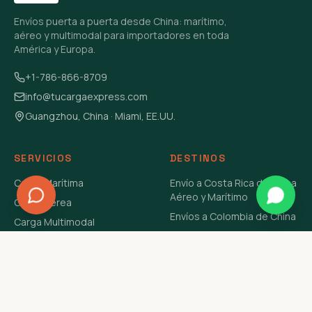
Envíos puerta a puerta desde China: marítimo,
aéreo y multimodal para importadores en toda
América y Europa.
+1-786-866-8709
info@tucargaexpress.com
Guangzhou, China · Miami, EE.UU.
SERVICIOS
DESTINOS
Carga Marítima
Envío a Costa Rica de China
Aéreo y Marítimo
Carga Aérea
Envíos a Colombia de China
Carga Multimodal
Envíos de Carga a
Carga Consolidada LCL
Venezuela de China Aéreo y
Carga Peligrosa
Marítimo
Envío de Contenedores
USA Aéreo y Marítimo
Envío a Guatemala de China