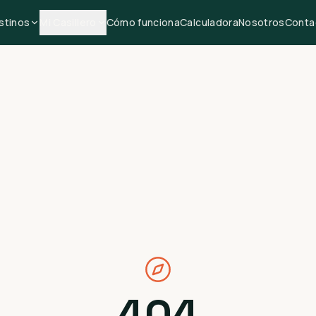
stinos
Mi Casillero
Cómo funciona
Calculadora
Nosotros
Conta
404