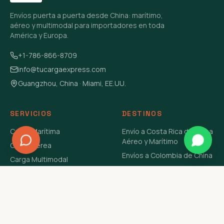
Envíos puerta a puerta desde China: marítimo,
aéreo y multimodal para importadores en toda
América y Europa.
+1-786-866-8709
info@tucargaexpress.com
Guangzhou, China · Miami, EE.UU.
SERVICIOS
DESTINOS
Carga Marítima
Envío a Costa Rica de China
Aéreo y Marítimo
Carga Aérea
Envíos a Colombia de China
Carga Multimodal
Envíos de Carga a
Carga Consolidada LCL
Venezuela de China Aéreo y
Carga Peligrosa
Marítimo
Envío de Contenedores
USA Aéreo y Marítimo
Envío a Guatemala de China