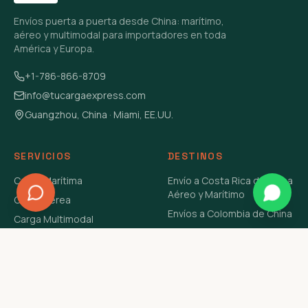
Envíos puerta a puerta desde China: marítimo,
aéreo y multimodal para importadores en toda
América y Europa.
+1-786-866-8709
info@tucargaexpress.com
Guangzhou, China · Miami, EE.UU.
SERVICIOS
DESTINOS
Carga Marítima
Envío a Costa Rica de China
Aéreo y Marítimo
Carga Aérea
Envíos a Colombia de China
Carga Multimodal
Envíos de Carga a
Carga Consolidada LCL
Venezuela de China Aéreo y
Carga Peligrosa
Marítimo
Envío de Contenedores
USA Aéreo y Marítimo
Envío a Guatemala de China