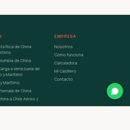
S
EMPRESA
sta Rica de China
Nosotros
rítimo
Cómo funciona
olombia de China
Calculadora
Carga a Venezuela de
Mi Casillero
o y Marítimo
Contacto
y Marítimo
atemala de China
hina a Chile Aéreo y