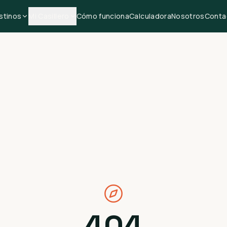
stinos
Mi Casillero
Cómo funciona
Calculadora
Nosotros
Conta
404