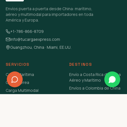
Envíos puerta a puerta desde China: marítimo,
aéreo y multimodal para importadores en toda
América y Europa.
+1-786-866-8709
info@tucargaexpress.com
Guangzhou, China · Miami, EE.UU.
SERVICIOS
DESTINOS
Carga Marítima
Envío a Costa Rica de China
Aéreo y Marítimo
Carga Aérea
Envíos a Colombia de China
Carga Multimodal
Envíos de Carga a
Carga Consolidada LCL
Venezuela de China Aéreo y
Carga Peligrosa
Marítimo
Envío de Contenedores
USA Aéreo y Marítimo
Envío a Guatemala de China