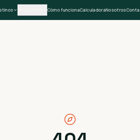
stinos
Mi Casillero
Cómo funciona
Calculadora
Nosotros
Conta
404