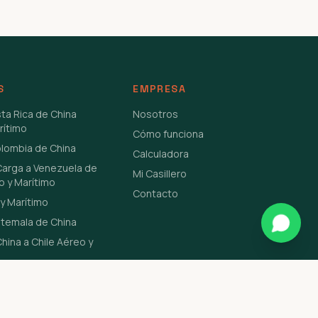
S
EMPRESA
sta Rica de China
Nosotros
rítimo
Cómo funciona
olombia de China
Calculadora
Carga a Venezuela de
Mi Casillero
o y Marítimo
Contacto
y Marítimo
atemala de China
hina a Chile Aéreo y