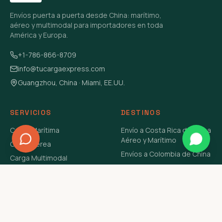
Envíos puerta a puerta desde China: marítimo,
aéreo y multimodal para importadores en toda
América y Europa.
+1-786-866-8709
info@tucargaexpress.com
Guangzhou, China · Miami, EE.UU.
SERVICIOS
DESTINOS
Carga Marítima
Envío a Costa Rica de China
Aéreo y Marítimo
Carga Aérea
Envíos a Colombia de China
Carga Multimodal
Envíos de Carga a
Carga Consolidada LCL
Venezuela de China Aéreo y
Carga Peligrosa
Marítimo
Envío de Contenedores
USA Aéreo y Marítimo
Envío a Guatemala de China