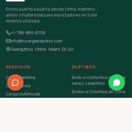
Envíos puerta a puerta desde China: marítimo,
aéreo y multimodal para importadores en toda
América y Europa.
+1-786-866-8709
info@tucargaexpress.com
Guangzhou, China · Miami, EE.UU.
SERVICIOS
DESTINOS
Carga Marítima
Envío a Costa Rica de China
Aéreo y Marítimo
Carga Aérea
Envíos a Colombia de China
Carga Multimodal
Envíos de Carga a
Carga Consolidada LCL
Venezuela de China Aéreo y
Carga Peligrosa
Marítimo
Envío de Contenedores
USA Aéreo y Marítimo
Envío a Guatemala de China