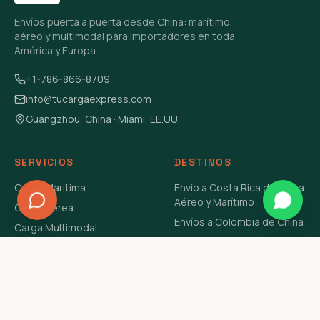
Envíos puerta a puerta desde China: marítimo,
aéreo y multimodal para importadores en toda
América y Europa.
+1-786-866-8709
info@tucargaexpress.com
Guangzhou, China · Miami, EE.UU.
SERVICIOS
DESTINOS
Carga Marítima
Envío a Costa Rica de China
Aéreo y Marítimo
Carga Aérea
Envíos a Colombia de China
Carga Multimodal
Envíos de Carga a
Carga Consolidada LCL
Venezuela de China Aéreo y
Carga Peligrosa
Marítimo
Envío de Contenedores
USA Aéreo y Marítimo
Envío a Guatemala de China