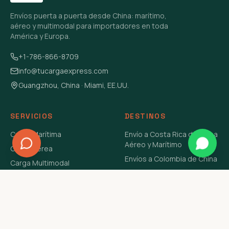
Envíos puerta a puerta desde China: marítimo,
aéreo y multimodal para importadores en toda
América y Europa.
+1-786-866-8709
info@tucargaexpress.com
Guangzhou, China · Miami, EE.UU.
SERVICIOS
DESTINOS
Carga Marítima
Envío a Costa Rica de China
Aéreo y Marítimo
Carga Aérea
Envíos a Colombia de China
Carga Multimodal
Envíos de Carga a
Carga Consolidada LCL
Venezuela de China Aéreo y
Carga Peligrosa
Marítimo
Envío de Contenedores
USA Aéreo y Marítimo
Envío a Guatemala de China