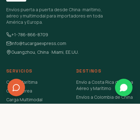
Envíos puerta a puerta desde China: marítimo,
aéreo y multimodal para importadores en toda
América y Europa.
+1-786-866-8709
info@tucargaexpress.com
Guangzhou, China · Miami, EE.UU.
SERVICIOS
DESTINOS
Carga Marítima
Envío a Costa Rica de China
Aéreo y Marítimo
Carga Aérea
Envíos a Colombia de China
Carga Multimodal
Envíos de Carga a
Carga Consolidada LCL
Venezuela de China Aéreo y
Carga Peligrosa
Marítimo
Envío de Contenedores
USA Aéreo y Marítimo
Envío a Guatemala de China