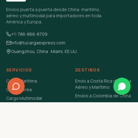
Envíos puerta a puerta desde China: marítimo,
aéreo y multimodal para importadores en toda
América y Europa.
+1-786-866-8709
info@tucargaexpress.com
Guangzhou, China · Miami, EE.UU.
SERVICIOS
DESTINOS
Carga Marítima
Envío a Costa Rica de China
Aéreo y Marítimo
Carga Aérea
Envíos a Colombia de China
Carga Multimodal
Envíos de Carga a
Carga Consolidada LCL
Venezuela de China Aéreo y
Carga Peligrosa
Marítimo
Envío de Contenedores
USA Aéreo y Marítimo
Envío a Guatemala de China