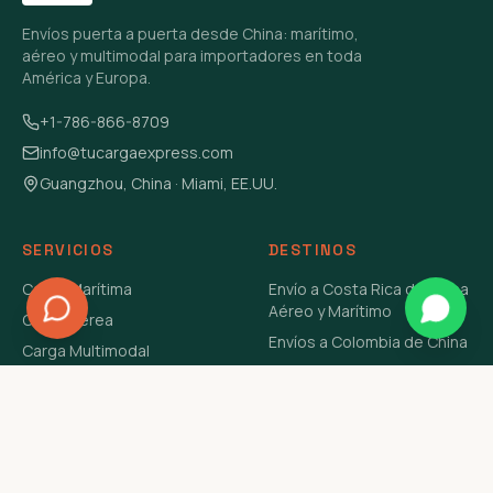
Envíos puerta a puerta desde China: marítimo,
aéreo y multimodal para importadores en toda
América y Europa.
+1-786-866-8709
info@tucargaexpress.com
Guangzhou, China · Miami, EE.UU.
SERVICIOS
DESTINOS
Carga Marítima
Envío a Costa Rica de China
Aéreo y Marítimo
Carga Aérea
Envíos a Colombia de China
Carga Multimodal
Envíos de Carga a
Carga Consolidada LCL
Venezuela de China Aéreo y
Carga Peligrosa
Marítimo
Envío de Contenedores
USA Aéreo y Marítimo
Envío a Guatemala de China