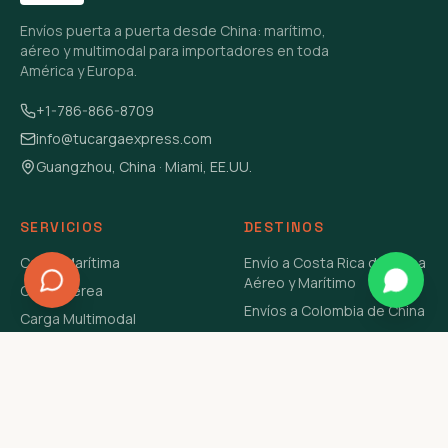
Envíos puerta a puerta desde China: marítimo,
aéreo y multimodal para importadores en toda
América y Europa.
+1-786-866-8709
info@tucargaexpress.com
Guangzhou, China · Miami, EE.UU.
SERVICIOS
DESTINOS
Carga Marítima
Envío a Costa Rica de China
Aéreo y Marítimo
Carga Aérea
Envíos a Colombia de China
Carga Multimodal
Envíos de Carga a
Carga Consolidada LCL
Venezuela de China Aéreo y
Carga Peligrosa
Marítimo
Envío de Contenedores
USA Aéreo y Marítimo
Envío a Guatemala de China