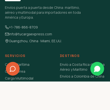
Envíos puerta a puerta desde China: marítimo,
aéreo y multimodal para importadores en toda
América y Europa.
+1-786-866-8709
info@tucargaexpress.com
Guangzhou, China · Miami, EE.UU.
SERVICIOS
DESTINOS
Carga Marítima
Envío a Costa Rica de China
Aéreo y Marítimo
Carga Aérea
Envíos a Colombia de China
Carga Multimodal
Envíos de Carga a
Carga Consolidada LCL
Venezuela de China Aéreo y
Carga Peligrosa
Marítimo
Envío de Contenedores
USA Aéreo y Marítimo
Envío a Guatemala de China