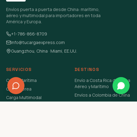
Envíos puerta a puerta desde China: marítimo,
aéreo y multimodal para importadores en toda
América y Europa.
+1-786-866-8709
info@tucargaexpress.com
Guangzhou, China · Miami, EE.UU.
SERVICIOS
DESTINOS
Carga Marítima
Envío a Costa Rica de China
Aéreo y Marítimo
Carga Aérea
Envíos a Colombia de China
Carga Multimodal
Envíos de Carga a
Carga Consolidada LCL
Venezuela de China Aéreo y
Carga Peligrosa
Marítimo
Envío de Contenedores
USA Aéreo y Marítimo
Envío a Guatemala de China