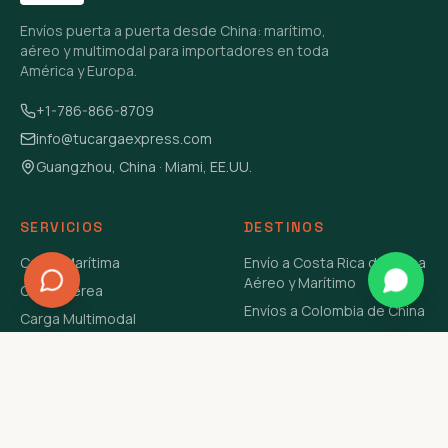
Envíos puerta a puerta desde China: marítimo,
aéreo y multimodal para importadores en toda
América y Europa.
+1-786-866-8709
info@tucargaexpress.com
Guangzhou, China · Miami, EE.UU.
SERVICIOS
DESTINOS
Carga Marítima
Envío a Costa Rica de China
Aéreo y Marítimo
Carga Aérea
Envíos a Colombia de China
Carga Multimodal
Envíos de Carga a
Carga Consolidada LCL
Venezuela de China Aéreo y
Carga Peligrosa
Marítimo
Envío de Contenedores
USA Aéreo y Marítimo
Envío a Guatemala de China