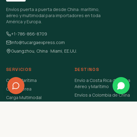
Envíos puerta a puerta desde China: marítimo,
aéreo y multimodal para importadores en toda
América y Europa.
+1-786-866-8709
info@tucargaexpress.com
Guangzhou, China · Miami, EE.UU.
SERVICIOS
DESTINOS
Carga Marítima
Envío a Costa Rica de China
Aéreo y Marítimo
Carga Aérea
Envíos a Colombia de China
Carga Multimodal
Envíos de Carga a
Carga Consolidada LCL
Venezuela de China Aéreo y
Carga Peligrosa
Marítimo
Envío de Contenedores
USA Aéreo y Marítimo
Envío a Guatemala de China