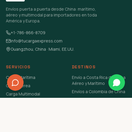
Envíos puerta a puerta desde China: marítimo,
aéreo y multimodal para importadores en toda
América y Europa.
+1-786-866-8709
info@tucargaexpress.com
Guangzhou, China · Miami, EE.UU.
SERVICIOS
DESTINOS
Carga Marítima
Envío a Costa Rica de China
Aéreo y Marítimo
Carga Aérea
Envíos a Colombia de China
Carga Multimodal
Envíos de Carga a
Carga Consolidada LCL
Venezuela de China Aéreo y
Carga Peligrosa
Marítimo
Envío de Contenedores
USA Aéreo y Marítimo
Envío a Guatemala de China