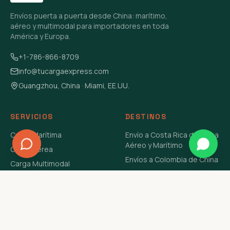
Envíos puerta a puerta desde China: marítimo,
aéreo y multimodal para importadores en toda
América y Europa.
+1-786-866-8709
info@tucargaexpress.com
Guangzhou, China · Miami, EE.UU.
SERVICIOS
DESTINOS
Carga Marítima
Envío a Costa Rica de China
Aéreo y Marítimo
Carga Aérea
Envíos a Colombia de China
Carga Multimodal
Envíos de Carga a
Carga Consolidada LCL
Venezuela de China Aéreo y
Carga Peligrosa
Marítimo
Envío de Contenedores
USA Aéreo y Marítimo
Envío a Guatemala de China