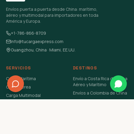
Envíos puerta a puerta desde China: marítimo,
aéreo y multimodal para importadores en toda
América y Europa.
+1-786-866-8709
info@tucargaexpress.com
Guangzhou, China · Miami, EE.UU.
SERVICIOS
DESTINOS
Carga Marítima
Envío a Costa Rica de China
Aéreo y Marítimo
Carga Aérea
Envíos a Colombia de China
Carga Multimodal
Envíos de Carga a
Carga Consolidada LCL
Venezuela de China Aéreo y
Carga Peligrosa
Marítimo
Envío de Contenedores
USA Aéreo y Marítimo
Envío a Guatemala de China