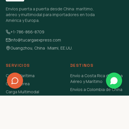
Envíos puerta a puerta desde China: marítimo,
aéreo y multimodal para importadores en toda
América y Europa.
+1-786-866-8709
info@tucargaexpress.com
Guangzhou, China · Miami, EE.UU.
SERVICIOS
DESTINOS
Carga Marítima
Envío a Costa Rica de China
Aéreo y Marítimo
Carga Aérea
Envíos a Colombia de China
Carga Multimodal
Envíos de Carga a
Carga Consolidada LCL
Venezuela de China Aéreo y
Carga Peligrosa
Marítimo
Envío de Contenedores
USA Aéreo y Marítimo
Envío a Guatemala de China