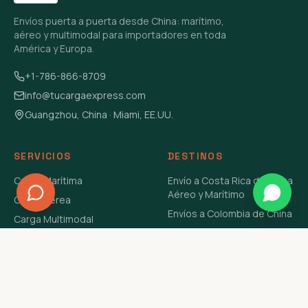
Envíos puerta a puerta desde China: marítimo,
aéreo y multimodal para importadores en toda
América y Europa.
+1-786-866-8709
info@tucargaexpress.com
Guangzhou, China · Miami, EE.UU.
SERVICIOS
DESTINOS
Carga Marítima
Envío a Costa Rica de China
Aéreo y Marítimo
Carga Aérea
Envíos a Colombia de China
Carga Multimodal
Envíos de Carga a
Carga Consolidada LCL
Venezuela de China Aéreo y
Carga Peligrosa
Marítimo
Envío de Contenedores
USA Aéreo y Marítimo
Envío a Guatemala de China