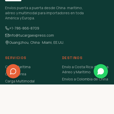
Envíos puerta a puerta desde China: marítimo,
aéreo y multimodal para importadores en toda
América y Europa.
+1-786-866-8709
info@tucargaexpress.com
Guangzhou, China · Miami, EE.UU.
SERVICIOS
DESTINOS
Carga Marítima
Envío a Costa Rica de China
Aéreo y Marítimo
Carga Aérea
Envíos a Colombia de China
Carga Multimodal
Envíos de Carga a
Carga Consolidada LCL
Venezuela de China Aéreo y
Carga Peligrosa
Marítimo
Envío de Contenedores
USA Aéreo y Marítimo
Envío a Guatemala de China