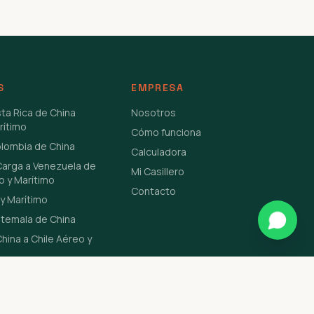
S
EMPRESA
sta Rica de China
Nosotros
rítimo
Cómo funciona
olombia de China
Calculadora
Carga a Venezuela de
Mi Casillero
o y Marítimo
Contacto
y Marítimo
atemala de China
hina a Chile Aéreo y