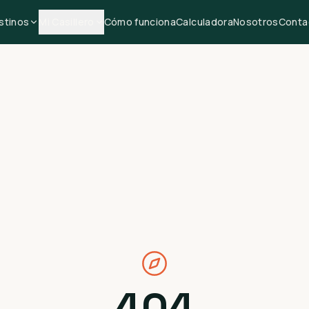
stinos
Mi Casillero
Cómo funciona
Calculadora
Nosotros
Conta
404