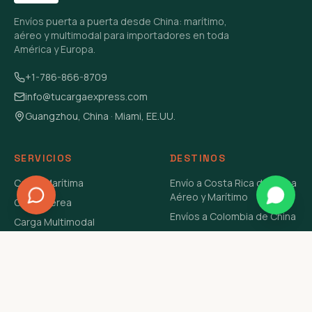
Envíos puerta a puerta desde China: marítimo,
aéreo y multimodal para importadores en toda
América y Europa.
+1-786-866-8709
info@tucargaexpress.com
Guangzhou, China · Miami, EE.UU.
SERVICIOS
DESTINOS
Carga Marítima
Envío a Costa Rica de China
Aéreo y Marítimo
Carga Aérea
Envíos a Colombia de China
Carga Multimodal
Envíos de Carga a
Carga Consolidada LCL
Venezuela de China Aéreo y
Carga Peligrosa
Marítimo
Envío de Contenedores
USA Aéreo y Marítimo
Envío a Guatemala de China