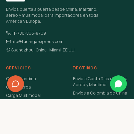
Envíos puerta a puerta desde China: marítimo,
aéreo y multimodal para importadores en toda
América y Europa.
+1-786-866-8709
info@tucargaexpress.com
Guangzhou, China · Miami, EE.UU.
SERVICIOS
DESTINOS
Carga Marítima
Envío a Costa Rica de China
Aéreo y Marítimo
Carga Aérea
Envíos a Colombia de China
Carga Multimodal
Envíos de Carga a
Carga Consolidada LCL
Venezuela de China Aéreo y
Carga Peligrosa
Marítimo
Envío de Contenedores
USA Aéreo y Marítimo
Envío a Guatemala de China