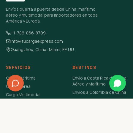
Envíos puerta a puerta desde China: marítimo,
aéreo y multimodal para importadores en toda
América y Europa.
+1-786-866-8709
info@tucargaexpress.com
Guangzhou, China · Miami, EE.UU.
SERVICIOS
DESTINOS
Carga Marítima
Envío a Costa Rica de China
Aéreo y Marítimo
Carga Aérea
Envíos a Colombia de China
Carga Multimodal
Envíos de Carga a
Carga Consolidada LCL
Venezuela de China Aéreo y
Carga Peligrosa
Marítimo
Envío de Contenedores
USA Aéreo y Marítimo
Envío a Guatemala de China