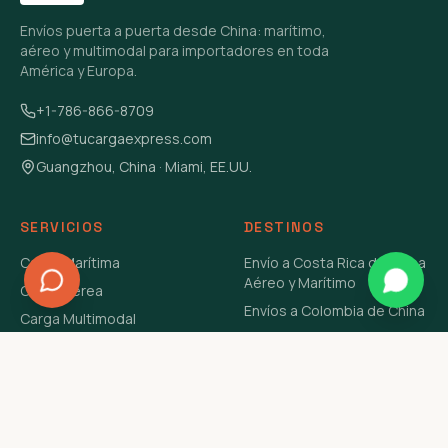
Envíos puerta a puerta desde China: marítimo,
aéreo y multimodal para importadores en toda
América y Europa.
+1-786-866-8709
info@tucargaexpress.com
Guangzhou, China · Miami, EE.UU.
SERVICIOS
DESTINOS
Carga Marítima
Envío a Costa Rica de China
Aéreo y Marítimo
Carga Aérea
Envíos a Colombia de China
Carga Multimodal
Envíos de Carga a
Carga Consolidada LCL
Venezuela de China Aéreo y
Carga Peligrosa
Marítimo
Envío de Contenedores
USA Aéreo y Marítimo
Envío a Guatemala de China