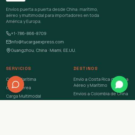
Envíos puerta a puerta desde China: marítimo,
aéreo y multimodal para importadores en toda
América y Europa.
+1-786-866-8709
info@tucargaexpress.com
Guangzhou, China · Miami, EE.UU.
SERVICIOS
DESTINOS
Carga Marítima
Envío a Costa Rica de China
Aéreo y Marítimo
Carga Aérea
Envíos a Colombia de China
Carga Multimodal
Envíos de Carga a
Carga Consolidada LCL
Venezuela de China Aéreo y
Carga Peligrosa
Marítimo
Envío de Contenedores
USA Aéreo y Marítimo
Envío a Guatemala de China