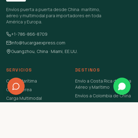
Envíos puerta a puerta desde China: marítimo,
aéreo y multimodal para importadores en toda
América y Europa.
+1-786-866-8709
info@tucargaexpress.com
Guangzhou, China · Miami, EE.UU.
SERVICIOS
DESTINOS
Carga Marítima
Envío a Costa Rica de China
Aéreo y Marítimo
Carga Aérea
Envíos a Colombia de China
Carga Multimodal
Envíos de Carga a
Carga Consolidada LCL
Venezuela de China Aéreo y
Carga Peligrosa
Marítimo
Envío de Contenedores
USA Aéreo y Marítimo
Envío a Guatemala de China